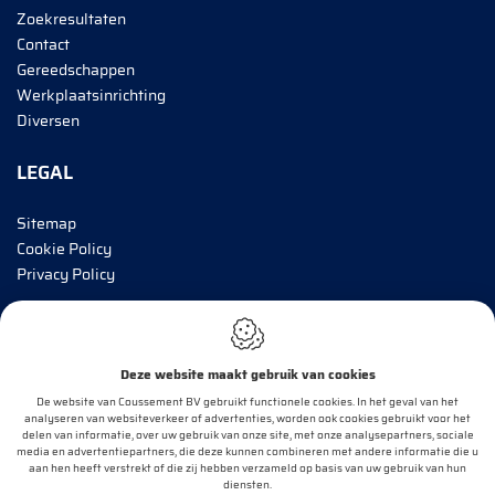
Zoekresultaten
Contact
Gereedschappen
Werkplaatsinrichting
Diversen
LEGAL
Sitemap
Cookie Policy
Privacy Policy
BRENG MIJ OP DE HOOGTE!
Deze website maakt gebruik van cookies
E-mail*
De website van Coussement BV gebruikt functionele cookies. In het geval van het
analyseren van websiteverkeer of advertenties, worden ook cookies gebruikt voor het
delen van informatie, over uw gebruik van onze site, met onze analysepartners, sociale
media en advertentiepartners, die deze kunnen combineren met andere informatie die u
aan hen heeft verstrekt of die zij hebben verzameld op basis van uw gebruik van hun
OK
diensten.