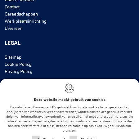
Contact
Gereedschappen
Werkplaatsinrichting
Diversen
LEGAL
Sitemap
Cookie Policy
Privacy Policy
BRENG MIJ OP DE HOOGTE!
Deze website maakt gebruik van cookies
E-mail*
De website van Coussement BV gebruikt functionele cookies. In het geval van het
analyseren van websiteverkeer of advertenties, worden ook cookies gebruikt voor het
delen van informatie, over uw gebruik van onze site, met onze analysepartners, sociale
media en advertentiepartners, die deze kunnen combineren met andere informatie die u
aan hen heeft verstrekt of die zij hebben verzameld op basis van uw gebruik van hun
OK
diensten.