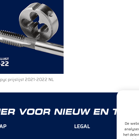
pyc prijslijst 2021-2022 NL
De websi
AP
LEGAL
analyser
het delen