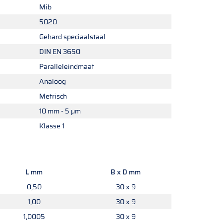
Mib
5020
Gehard speciaalstaal
DIN EN 3650
Paralleleindmaat
Analoog
Metrisch
10 mm - 5 µm
Klasse 1
L mm
B x D mm
0,50
30 x 9
1,00
30 x 9
1,0005
30 x 9