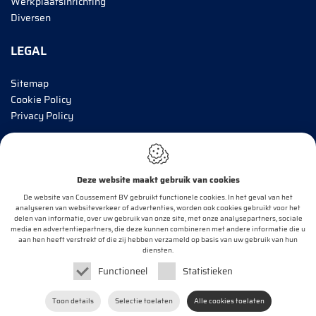
Werkplaatsinrichting
Diversen
LEGAL
Sitemap
Cookie Policy
Privacy Policy
BRENG MIJ OP DE HOOGTE!
Deze website maakt gebruik van cookies
E-mail*
De website van Coussement BV gebruikt functionele cookies. In het geval van het
analyseren van websiteverkeer of advertenties, worden ook cookies gebruikt voor het
delen van informatie, over uw gebruik van onze site, met onze analysepartners, sociale
media en advertentiepartners, die deze kunnen combineren met andere informatie die u
aan hen heeft verstrekt of die zij hebben verzameld op basis van uw gebruik van hun
OK
diensten.
Functioneel
Statistieken
Webdesign by
IDcreation
2020
Toon details
Selectie toelaten
Alle cookies toelaten