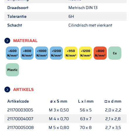
Draadsoort
Metrisch DIN 13
Tolerantie
6H
Schacht
Cilindrisch met vierkant
MATERIAAL
ARTIKELS
Artikelcode
ø x S mm
L x l mm
◘ x d mm
21170003005
M 3 x 0,50
56 x 5
2,0 x 2,2
21170004007
M 4 x 0,70
63 x 7
2,1 x 2,8
21170005008
M 5 x 0,80
70 x 8
2,7 x 3,5