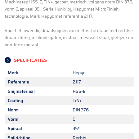
Machinetap HSS-E, TiN+-gecoat, metrisch, volgens norm DIN 376,
vorm C, spiraal 35°. Serie Hunix by Hepyc met MicroFinish-
technologie. Merk Hepyc met referentie 2117.
Voor het inwendig draadsnijden van metrische draad met rechtse
draairichting, in blinde gaten, in staal, roestvast staal, gietijzer en
non-ferro metaal.
SPECIFICATIES
Merk
Hepyc
Referentie
2117
Snijmateriaal
HSS-E
Coating
TiN+
Norm
DIN 376
Vorm
C
Spiraal
35°
Snijrichting
Rechts