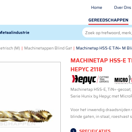
Home
Over Ons
GEREEDSCHAPPEN
Metaalindustrie
etrisch (M)
|
Machinetappen Blind Gat
|
Machinetap HSS-E TiN+ M Bli
MACHINETAP HSS-E TI
HEPYC 2118
Machinetap HSS-E, TiN+-gecoat, m
Serie Hunix by Hepyc met MicroF
Voor het inwendig draadsnijden v
blinde gaten, in staal, roestvast 
SPECIFICATIES