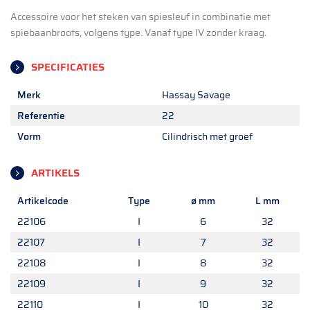
Accessoire voor het steken van spiesleuf in combinatie met
spiebaanbroots, volgens type. Vanaf type IV zonder kraag.
SPECIFICATIES
Merk
Hassay Savage
Referentie
22
Vorm
Cilindrisch met groef
ARTIKELS
Artikelcode
Type
ø mm
L mm
22106
I
6
32
22107
I
7
32
22108
I
8
32
22109
I
9
32
22110
I
10
32