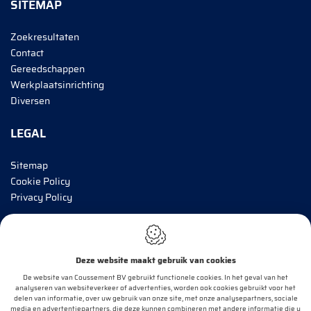
SITEMAP
Zoekresultaten
Contact
Gereedschappen
Werkplaatsinrichting
Diversen
LEGAL
Sitemap
Cookie Policy
Privacy Policy
BRENG MIJ OP DE HOOGTE!
Deze website maakt gebruik van cookies
E-mail*
De website van Coussement BV gebruikt functionele cookies. In het geval van het
analyseren van websiteverkeer of advertenties, worden ook cookies gebruikt voor het
delen van informatie, over uw gebruik van onze site, met onze analysepartners, sociale
media en advertentiepartners, die deze kunnen combineren met andere informatie die u