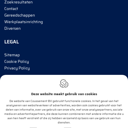
Zoekresultaten
Contact
Gereedschappen
Werkplaatsinrichting
Diversen
LEGAL
Sitemap
Cookie Policy
Privacy Policy
BRENG MIJ OP DE HOOGTE!
Deze website maakt gebruik van cookies
E-mail*
De website van Coussement BV gebruikt functionele cookies. In het geval van het
analyseren van websiteverkeer of advertenties, worden ook cookies gebruikt voor het
delen van informatie, over uw gebruik van onze site, met onze analysepartners, sociale
media en advertentiepartners, die deze kunnen combineren met andere informatie die u
aan hen heeft verstrekt of die zij hebben verzameld op basis van uw gebruik van hun
OK
diensten.