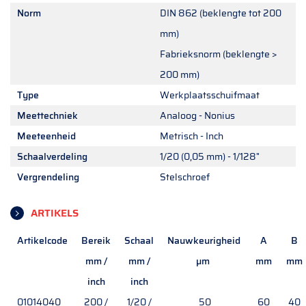
Norm
DIN 862 (beklengte tot 200
mm)
Fabrieksnorm (beklengte >
200 mm)
Type
Werkplaatsschuifmaat
Meettechniek
Analoog - Nonius
Meeteenheid
Metrisch - Inch
Schaalverdeling
1/20 (0,05 mm) - 1/128"
Vergrendeling
Stelschroef
ARTIKELS
Artikelcode
Bereik
Schaal
Nauwkeurigheid
A
B
mm /
mm /
µm
mm
mm
inch
inch
01014040
200 /
1/20 /
50
60
40