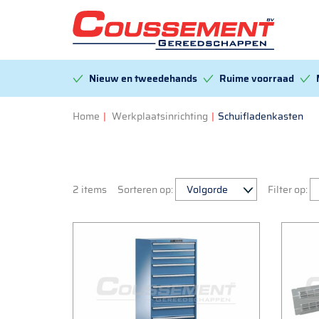
Nieuw en tweedehands
Ruime voorraad
Home
|
Werkplaatsinrichting
|
Schuifladenkasten
2 items
Sorteren op:
Filter op: