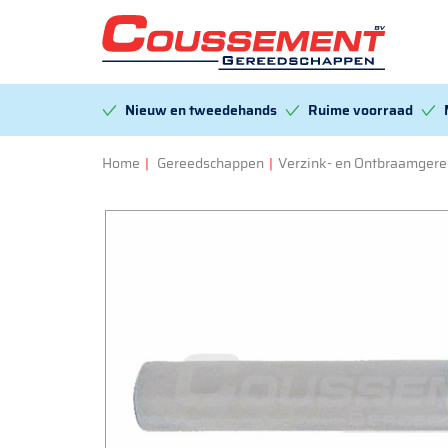
Nieuw en tweedehands
Ruime voorraad
Home
|
Gereedschappen
|
Verzink- en Ontbraamger