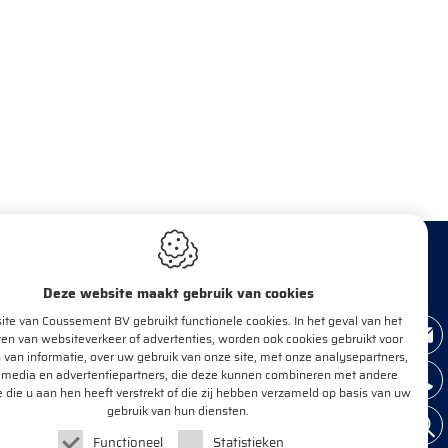
Deze website maakt gebruik van cookies
te van Coussement BV gebruikt functionele cookies. In het geval van het
BRENG MIJ OP DE HOOGTE!
en van websiteverkeer of advertenties, worden ook cookies gebruikt voor
 van informatie, over uw gebruik van onze site, met onze analysepartners,
 media en advertentiepartners, die deze kunnen combineren met andere
e die u aan hen heeft verstrekt of die zij hebben verzameld op basis van uw
E-mail*
OK
gebruik van hun diensten.
Functioneel
Statistieken