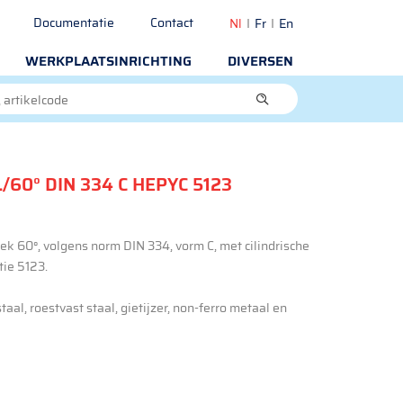
Documentatie
Contact
Nl
Fr
En
WERKPLAATSINRICHTING
DIVERSEN
60° DIN 334 C HEPYC 5123
ek 60°, volgens norm DIN 334, vorm C, met cilindrische
tie 5123.
aal, roestvast staal, gietijzer, non-ferro metaal en