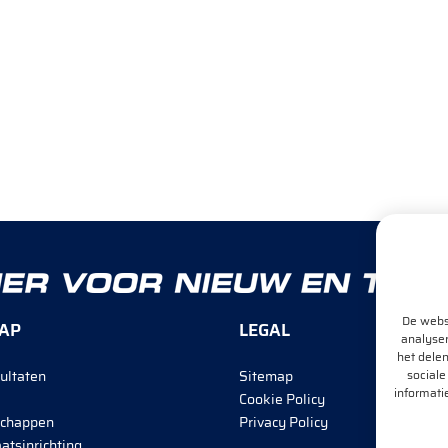
De websi
AP
LEGAL
analyser
het delen
sociale
ultaten
Sitemap
informati
Cookie Policy
chappen
Privacy Policy
atsinrichting