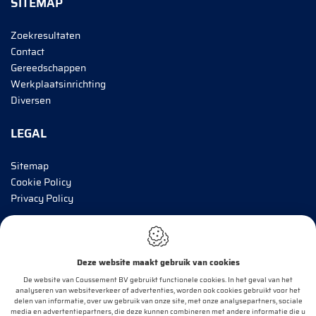
SITEMAP
Zoekresultaten
Contact
Gereedschappen
Werkplaatsinrichting
Diversen
LEGAL
Sitemap
Cookie Policy
Privacy Policy
BRENG MIJ OP DE HOOGTE!
Deze website maakt gebruik van cookies
E-mail*
De website van Coussement BV gebruikt functionele cookies. In het geval van het
analyseren van websiteverkeer of advertenties, worden ook cookies gebruikt voor het
delen van informatie, over uw gebruik van onze site, met onze analysepartners, sociale
media en advertentiepartners, die deze kunnen combineren met andere informatie die u