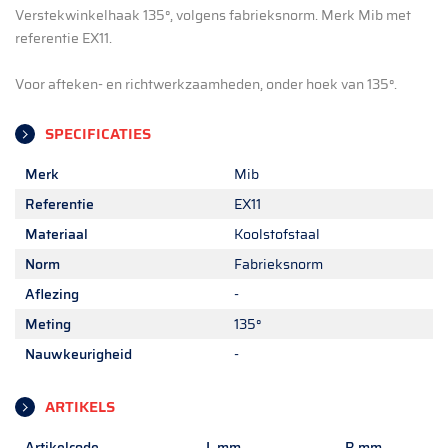
Verstekwinkelhaak 135°, volgens fabrieksnorm. Merk Mib met
referentie EX11.
Voor afteken- en richtwerkzaamheden, onder hoek van 135°.
SPECIFICATIES
Merk
Mib
Referentie
EX11
Materiaal
Koolstofstaal
Norm
Fabrieksnorm
Aflezing
-
Meting
135°
Nauwkeurigheid
-
ARTIKELS
Artikelcode
L mm
B mm