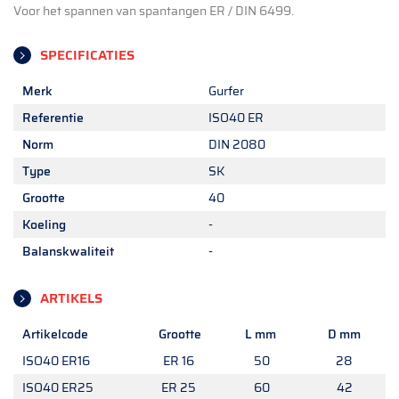
Voor het spannen van spantangen ER / DIN 6499.
SPECIFICATIES
Merk
Gurfer
Referentie
ISO40 ER
Norm
DIN 2080
Type
SK
Grootte
40
Koeling
-
Balanskwaliteit
-
ARTIKELS
Artikelcode
Grootte
L mm
D mm
ISO40 ER16
ER 16
50
28
ISO40 ER25
ER 25
60
42