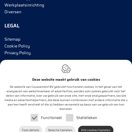
Werkplaatsinrichting
Diversen
LEGAL
Sitemap
Cookie Policy
Privacy Policy
BRENG MIJ OP DE HOOGTE!
Deze website maakt gebruik van cookies
E-mail*
De website van Coussement BV gebruikt functionele cookies. In het geval van het
analyseren van websiteverkeer of advertenties, worden ook cookies gebruikt voor het
delen van informatie, over uw gebruik van onze site, met onze analysepartners, sociale
media en advertentiepartners, die deze kunnen combineren met andere informatie die u
aan hen heeft verstrekt of die zij hebben verzameld op basis van uw gebruik van hun
OK
diensten.
Functioneel
Statistieken
Webdesign by
IDcreation
2020
Toon details
Selectie toelaten
Alle cookies toelaten