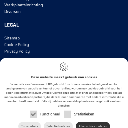
Werkplaatsinrichting
Diversen
LEGAL
Sitemap
Cookie Policy
Privacy Policy
BRENG MIJ OP DE HOOGTE!
Deze website maakt gebruik van cookies
E-mail*
De website van Coussement BV gebruikt functionele cookies. In het geval van het
analyseren van websiteverkeer of advertenties, worden ook cookies gebruikt voor het
delen van informatie, over uw gebruik van onze site, met onze analysepartners, sociale
media en advertentiepartners, die deze kunnen combineren met andere informatie die u
aan hen heeft verstrekt of die zij hebben verzameld op basis van uw gebruik van hun
OK
diensten.
Functioneel
Statistieken
Webdesign by
IDcreation
2020
Toon details
Selectie toelaten
Alle cookies toelaten