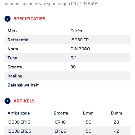
Voor het spannen van spantangen ER / DIN 6499.
SPECIFICATIES
Merk
Gurfer
Referentie
ISO30 ER
Norm
DIN 2080
Type
SK
Grootte
30
Koeling
-
Balanskwaliteit
-
ARTIKELS
Artikelcode
Grootte
L mm
D mm
ISO30 ER16
ER 16
50
28
ISO30 ER25
ER 25
50
42