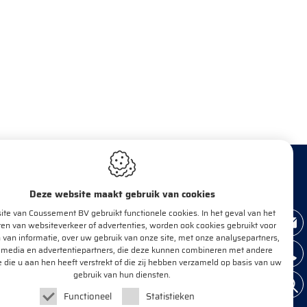
Deze website maakt gebruik van cookies
te van Coussement BV gebruikt functionele cookies. In het geval van het
BRENG MIJ OP DE HOOGTE!
en van websiteverkeer of advertenties, worden ook cookies gebruikt voor
 van informatie, over uw gebruik van onze site, met onze analysepartners,
 media en advertentiepartners, die deze kunnen combineren met andere
e die u aan hen heeft verstrekt of die zij hebben verzameld op basis van uw
E-mail*
OK
gebruik van hun diensten.
Functioneel
Statistieken