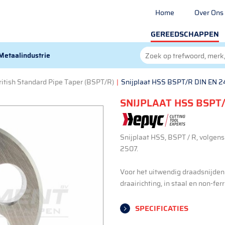
Home
Over Ons
GEREEDSCHAPPEN
Metaalindustrie
ritish Standard Pipe Taper (BSPT/R)
|
Snijplaat HSS BSPT/R DIN EN 
SNIJPLAAT HSS BSPT/
Snijplaat HSS, BSPT / R, volgen
2507.
Voor het uitwendig draadsnijden
draairichting, in staal en non-fer
SPECIFICATIES