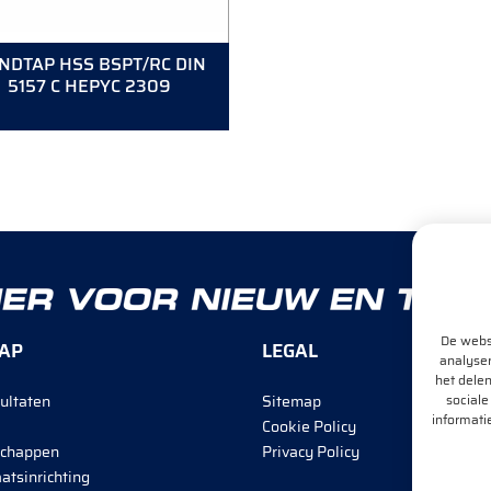
NDTAP HSS BSPT/RC DIN
5157 C HEPYC 2309
De websi
AP
LEGAL
analyser
het delen
sociale
ultaten
Sitemap
informati
Cookie Policy
chappen
Privacy Policy
atsinrichting