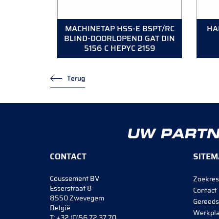
MACHINETAP HSS-E BSPT/RC
HA
BLIND-DOORLOPEND GAT DIN
5156 C HEPYC 2159
Terug
CONTACT
SITEM
Coussement BV
Zoekres
Esserstraat 8
Contact
8550 Zwevegem
Gereeds
België
Werkpla
T:
+32 (0)56 72 37 70