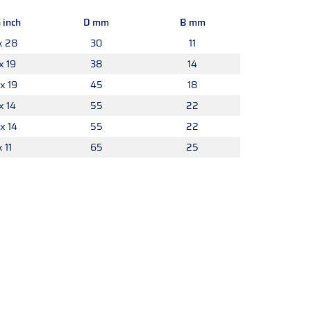
 inch
D mm
B mm
x 28
30
11
x 19
38
14
x 19
45
18
x 14
55
22
x 14
55
22
x 11
65
25