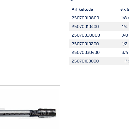
Artikelcode
ø x G
25070010800
1/8 
25070010400
1/4 
25070030800
3/8 
25070010200
1/2 
25070030400
3/4 
25070100000
1" 