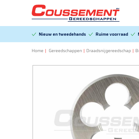
Nieuw en tweedehands
Ruime voorraad
Home
|
Gereedschappen
|
Draadsnijgereedschap
|
B