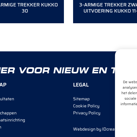
ARMIGE TREKKER KUKKO
3-ARMIGE TREKKER ZW
30
UITVOERING KUKKO 11
De websi
AP
LEGAL
analyser
het delen
sociale
ultaten
Sitemap
informati
Cookie Policy
chappen
Privacy Policy
atsinrichting
n
Webdesign by
IDcreation
2020