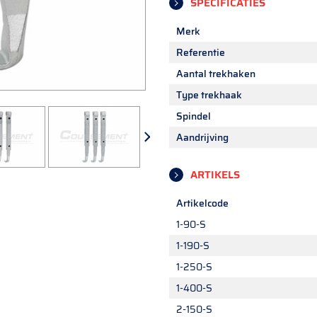
SPECIFICATIES
Merk
Referentie
Aantal trekhaken
Type trekhaak
Spindel
Aandrijving
ARTIKELS
Artikelcode
1-90-S
1-190-S
1-250-S
1-400-S
2-150-S