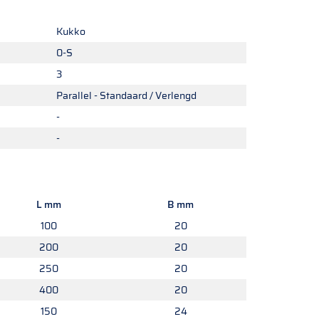
Kukko
0-S
3
Parallel - Standaard / Verlengd
-
-
L mm
B mm
100
20
200
20
250
20
400
20
150
24