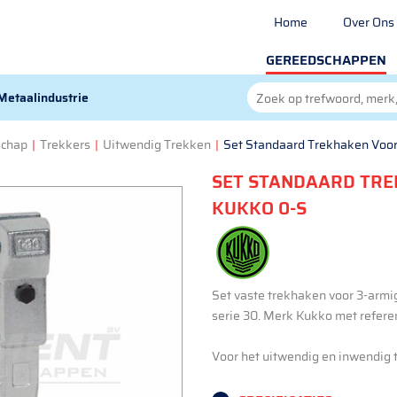
Home
Over Ons
GEREEDSCHAPPEN
Metaalindustrie
schap
|
Trekkers
|
Uitwendig Trekken
|
Set Standaard Trekhaken Voor
SET STANDAARD TRE
KUKKO 0-S
Set vaste trekhaken voor 3-armig
serie 30. Merk Kukko met referen
Voor het uitwendig en inwendig t