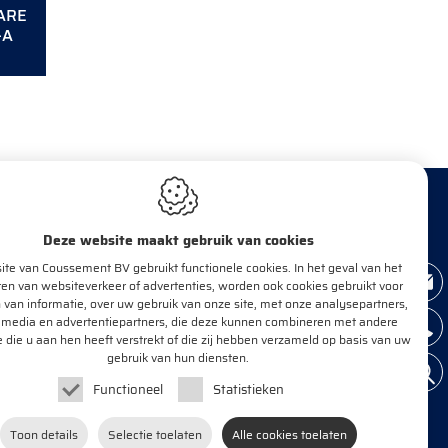
ARE
-A
Deze website maakt gebruik van cookies
te van Coussement BV gebruikt functionele cookies. In het geval van het
BRENG MIJ OP DE HOOGTE!
en van websiteverkeer of advertenties, worden ook cookies gebruikt voor
 van informatie, over uw gebruik van onze site, met onze analysepartners,
 media en advertentiepartners, die deze kunnen combineren met andere
e die u aan hen heeft verstrekt of die zij hebben verzameld op basis van uw
E-mail*
OK
gebruik van hun diensten.
Functioneel
Statistieken
Toon details
Selectie toelaten
Alle cookies toelaten