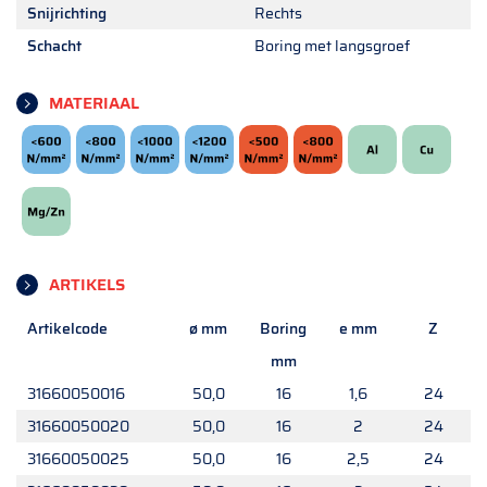
Snijrichting
Rechts
Schacht
Boring met langsgroef
MATERIAAL
ARTIKELS
Artikelcode
ø mm
Boring
e mm
Z
mm
31660050016
50,0
16
1,6
24
31660050020
50,0
16
2
24
31660050025
50,0
16
2,5
24