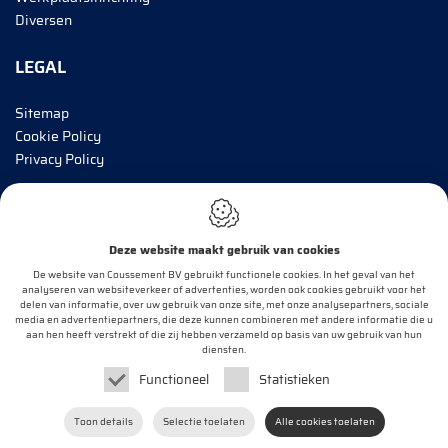
Diversen
LEGAL
Sitemap
Cookie Policy
Privacy Policy
BRENG MIJ OP DE HOOGTE!
Deze website maakt gebruik van cookies
E-mail*
De website van Coussement BV gebruikt functionele cookies. In het geval van het
analyseren van websiteverkeer of advertenties, worden ook cookies gebruikt voor het
delen van informatie, over uw gebruik van onze site, met onze analysepartners, sociale
media en advertentiepartners, die deze kunnen combineren met andere informatie die u
aan hen heeft verstrekt of die zij hebben verzameld op basis van uw gebruik van hun
OK
diensten.
Functioneel
Statistieken
Webdesign by
IDcreation
2020
Toon details
Selectie toelaten
Alle cookies toelaten