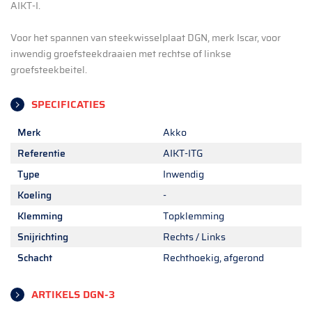
AIKT-I.
Voor het spannen van steekwisselplaat DGN, merk Iscar, voor
inwendig groefsteekdraaien met rechtse of linkse
groefsteekbeitel.
SPECIFICATIES
Merk
Akko
Referentie
AIKT-ITG
Type
Inwendig
Koeling
-
Klemming
Topklemming
Snijrichting
Rechts / Links
Schacht
Rechthoekig, afgerond
ARTIKELS DGN-3