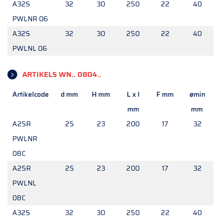
A32S
32
30
250
22
40
PWLNR 06
A32S
32
30
250
22
40
PWLNL 06
ARTIKELS WN.. 0804..
Artikelcode
d mm
H mm
L x l
F mm
ømin
mm
mm
A25R
25
23
200
17
32
PWLNR
08C
A25R
25
23
200
17
32
PWLNL
08C
A32S
32
30
250
22
40