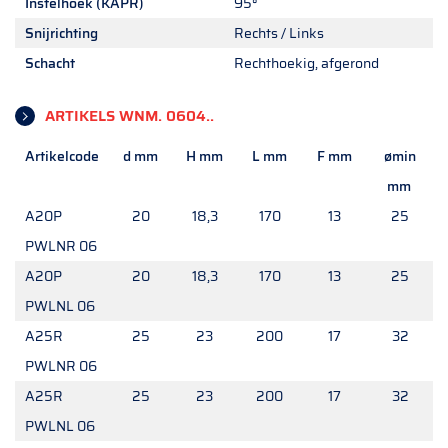
Instelhoek (KAPR)
95°
Snijrichting
Rechts / Links
Schacht
Rechthoekig, afgerond
ARTIKELS WNM. 0604..
Artikelcode
d mm
H mm
L mm
F mm
ømin
mm
A20P
20
18,3
170
13
25
PWLNR 06
A20P
20
18,3
170
13
25
PWLNL 06
A25R
25
23
200
17
32
PWLNR 06
A25R
25
23
200
17
32
PWLNL 06