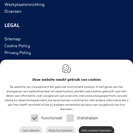
Werkplaatsinrichting
Diversen
LEGAL
Sitemap
Cookie Policy
Privacy Policy
BRENG MIJ OP DE HOOGTE!
Deze website maakt gebruik van cookies
E-mail*
De website van Coussement BV gebruikt functionele cookies. In het geval van het
analyseren van websiteverkeer of advertenties, worden ook cookies gebruikt voor het
delen van informatie, over uw gebruik van onze site, met onze analysepartners, sociale
media en advertentiepartners, die deze kunnen combineren met andere informatie die u
aan hen heeft verstrekt of die zij hebben verzameld op basis van uw gebruik van hun
OK
diensten.
Functioneel
Statistieken
Webdesign by
IDcreation
2020
Toon details
Selectie toelaten
Alle cookies toelaten