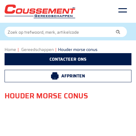
Home
|
Gereedschappen
|
Houder morse conus
CONTACTEER ONS
AFPRINTEN
HOUDER MORSE CONUS