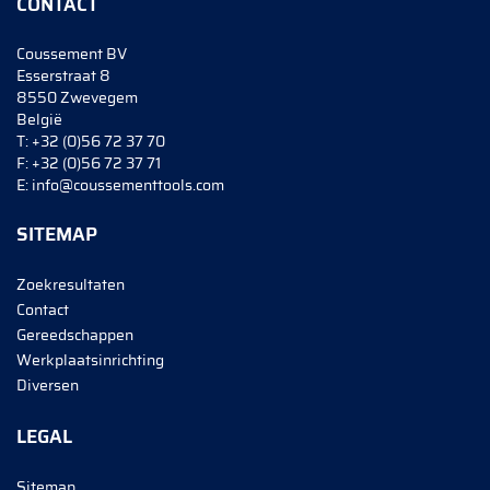
CONTACT
Coussement BV
Esserstraat 8
8550 Zwevegem
België
T:
+32 (0)56 72 37 70
F:
+32 (0)56 72 37 71
E:
info@coussementtools.com
SITEMAP
Zoekresultaten
Contact
Gereedschappen
Werkplaatsinrichting
Diversen
LEGAL
Sitemap