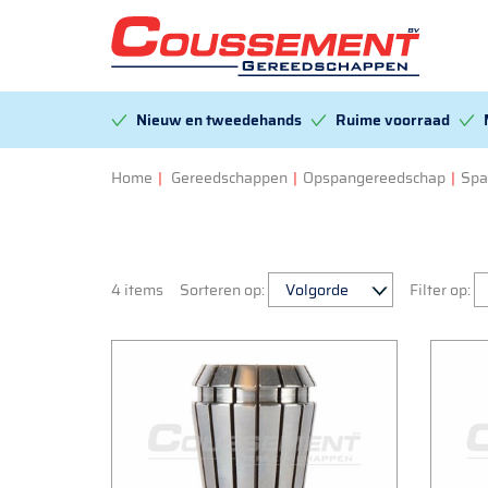
Nieuw en tweedehands
Ruime voorraad
Home
|
Gereedschappen
|
Opspangereedschap
|
Spa
4 items
Sorteren op:
Filter op: