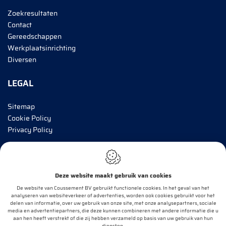
Zoekresultaten
Contact
Gereedschappen
Werkplaatsinrichting
Diversen
LEGAL
Sitemap
Cookie Policy
Privacy Policy
BRENG MIJ OP DE HOOGTE!
Deze website maakt gebruik van cookies
E-mail*
De website van Coussement BV gebruikt functionele cookies. In het geval van het
analyseren van websiteverkeer of advertenties, worden ook cookies gebruikt voor het
delen van informatie, over uw gebruik van onze site, met onze analysepartners, sociale
media en advertentiepartners, die deze kunnen combineren met andere informatie die u
aan hen heeft verstrekt of die zij hebben verzameld op basis van uw gebruik van hun
OK
diensten.