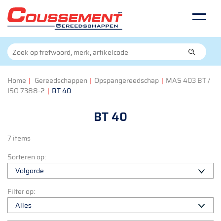
Home
|
Gereedschappen
|
Opspangereedschap
|
MAS 403 BT /
ISO 7388-2
|
BT 40
BT 40
7 items
Sorteren op:
Filter op: