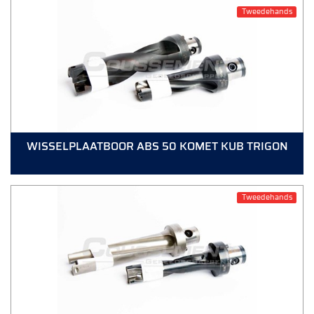
Tweedehands
WISSELPLAATBOOR ABS 50 KOMET KUB TRIGON
Tweedehands