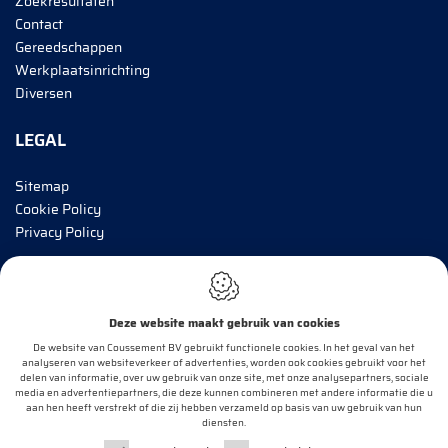
Zoekresultaten
Contact
Gereedschappen
Werkplaatsinrichting
Diversen
LEGAL
Sitemap
Cookie Policy
Privacy Policy
BRENG MIJ OP DE HOOGTE!
Deze website maakt gebruik van cookies
E-mail*
De website van Coussement BV gebruikt functionele cookies. In het geval van het
analyseren van websiteverkeer of advertenties, worden ook cookies gebruikt voor het
delen van informatie, over uw gebruik van onze site, met onze analysepartners, sociale
media en advertentiepartners, die deze kunnen combineren met andere informatie die u
aan hen heeft verstrekt of die zij hebben verzameld op basis van uw gebruik van hun
OK
diensten.