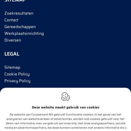
Zoekresultaten
Contact
Gereedschappen
Werkplaatsinrichting
Diversen
LEGAL
Sitemap
Cookie Policy
Privacy Policy
BRENG MIJ OP DE HOOGTE!
Deze website maakt gebruik van cookies
E-mail*
De website van Coussement BV gebruikt functionele cookies. In het geval van het
analyseren van websiteverkeer of advertenties, worden ook cookies gebruikt voor het
delen van informatie, over uw gebruik van onze site, met onze analysepartners, sociale
media en advertentiepartners, die deze kunnen combineren met andere informatie die u