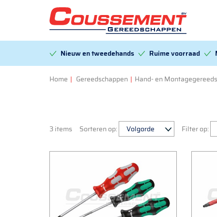
Nieuw en tweedehands
Ruime voorraad
Home
|
Gereedschappen
|
Hand- en Montagegereed
3 items
Sorteren op:
Filter op: