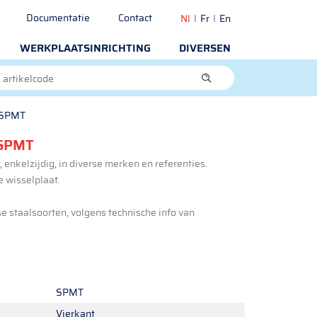
Documentatie
Contact
Nl
Fr
En
WERKPLAATSINRICHTING
DIVERSEN
 SPMT
SPMT
 enkelzijdig, in diverse merken en referenties.
 wisselplaat.
se staalsoorten, volgens technische info van
SPMT
Vierkant