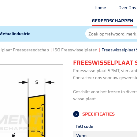
Home
Over Ons
GEREEDSCHAPPEN
Metaalindustrie
lplaat Freesgereedschap
|
ISO Freeswisselplaten
|
Freeswisselplaat
FREESWISSELPLAAT 
Freeswisselplaat SPMT, vierkant,
Contacteer ons voor uw gewenste
Geschikt voor het frezen in diver
wisselplaat.
SPECIFICATIES
ISO code
Vorm