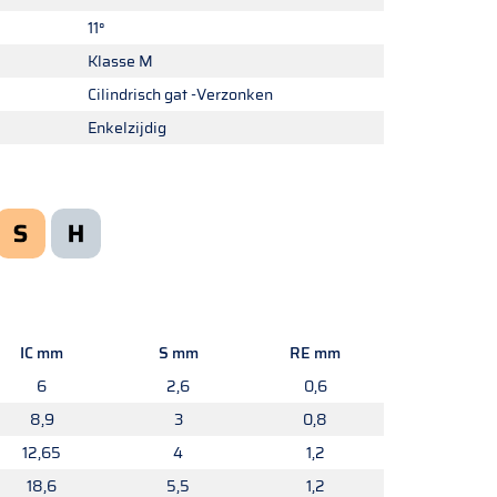
11°
Klasse M
Cilindrisch gat -Verzonken
Enkelzijdig
IC mm
S mm
RE mm
6
2,6
0,6
8,9
3
0,8
12,65
4
1,2
18,6
5,5
1,2