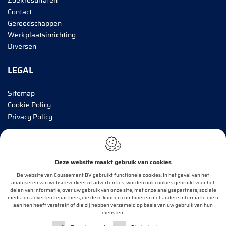
Zoekresultaten
Contact
Gereedschappen
Werkplaatsinrichting
Diversen
LEGAL
Sitemap
Cookie Policy
Privacy Policy
BRENG MIJ OP DE HOOGTE!
Deze website maakt gebruik van cookies
E-mail*
De website van Coussement BV gebruikt functionele cookies. In het geval van het
analyseren van websiteverkeer of advertenties, worden ook cookies gebruikt voor het
delen van informatie, over uw gebruik van onze site, met onze analysepartners, sociale
media en advertentiepartners, die deze kunnen combineren met andere informatie die u
aan hen heeft verstrekt of die zij hebben verzameld op basis van uw gebruik van hun
OK
diensten.