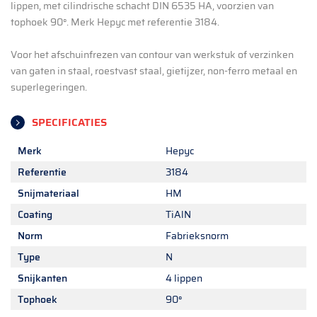
lippen, met cilindrische schacht DIN 6535 HA, voorzien van
tophoek 90°. Merk Hepyc met referentie 3184.
Voor het afschuinfrezen van contour van werkstuk of verzinken
van gaten in staal, roestvast staal, gietijzer, non-ferro metaal en
superlegeringen.
SPECIFICATIES
Merk
Hepyc
Referentie
3184
Snijmateriaal
HM
Coating
TiAlN
Norm
Fabrieksnorm
Type
N
Snijkanten
4 lippen
Tophoek
90°