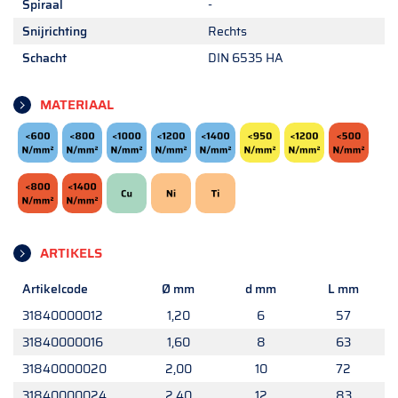
Spiraal
-
Snijrichting
Rechts
Schacht
DIN 6535 HA
MATERIAAL
ARTIKELS
Artikelcode
Ø mm
d mm
L mm
31840000012
1,20
6
57
31840000016
1,60
8
63
31840000020
2,00
10
72
31840000024
2,40
12
83