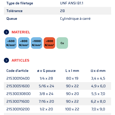
Type de filetage
UNF ANSI B1.1
Tolérance
2B
Queue
Cylindrique à carré
MATERIEL
ARTICLES
Code d'article
ø x G pouce
L x l mm
◘ x d mm
21530010400
1/4 x 28
80 x 19
3,4 x 4,5
21530051600
5/16 x 24
90 x 22
4,9 x 6,0
21530030800
3/8 x 24
90 x 20
5,5 x 7,0
21530071600
7/16 x 20
90 x 22
6,2 x 8,0
21530010200
1/2 x 20
100 x 22
7,0 x 9,0