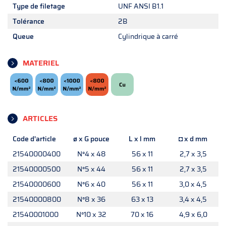
Type de filetage
UNF ANSI B1.1
Tolérance
2B
Queue
Cylindrique à carré
MATERIEL
ARTICLES
Code d'article
ø x G pouce
L x l mm
◘ x d mm
21540000400
N°4 x 48
56 x 11
2,7 x 3,5
21540000500
N°5 x 44
56 x 11
2,7 x 3,5
21540000600
N°6 x 40
56 x 11
3,0 x 4,5
21540000800
N°8 x 36
63 x 13
3,4 x 4,5
21540001000
N°10 x 32
70 x 16
4,9 x 6,0