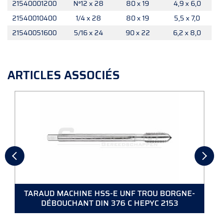
21540001200
N°12 x 28
80 x 19
4,9 x 6,0
21540010400
1/4 x 28
80 x 19
5,5 x 7,0
21540051600
5/16 x 24
90 x 22
6,2 x 8,0
ARTICLES ASSOCIÉS
TARAUD MACHINE HSS-E UNF TROU BORGNE-
DÉBOUCHANT DIN 376 C HEPYC 2153