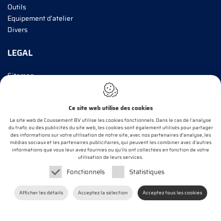
Outils
Equipement d'atelier
Divers
LEGAL
Sitemap
Cookie Policy
Privacy policy
Ce site web utilise des cookies
INFORMEZ-MOI!
Le site web de Coussement BV utilise les cookies fonctionnels. Dans le cas de l'analyse
du trafic ou des publicités du site web, les cookies sont également utilisés pour partager
des informations sur votre utilisation de notre site, avec nos partenaires d'analyse, les
médias sociaux et les partenaires publicitaires, qui peuvent les combiner avec d'autres
informations que vous leur avez fournies ou qu'ils ont collectées en fonction de votre
E-mail*
utilisation de leurs services.
Fonctionnels
Statistiques
OK
Afficher les détails
Acceptez la sélection
Acceptez tous les cookies