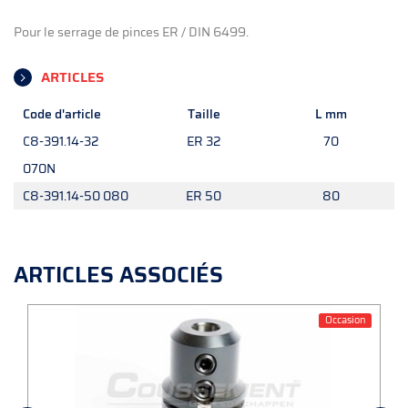
Pour le serrage de pinces ER / DIN 6499.
ARTICLES
Code d'article
Taille
L mm
C8-391.14-32
ER 32
70
070N
C8-391.14-50 080
ER 50
80
ARTICLES ASSOCIÉS
Occasion