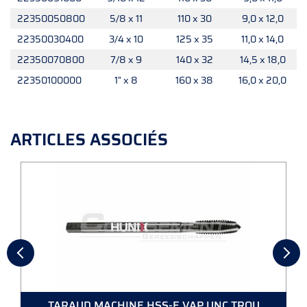
22350050800
5/8 x 11
110 x 30
9,0 x 12,0
22350030400
3/4 x 10
125 x 35
11,0 x 14,0
22350070800
7/8 x 9
140 x 32
14,5 x 18,0
22350100000
1" x 8
160 x 38
16,0 x 20,0
ARTICLES ASSOCIÉS
TARAUD MACHINE HSS-E VAP UNC TROU