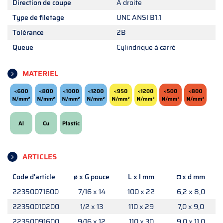
Direction de coupe
A droite
Type de filetage
UNC ANSI B1.1
Tolérance
2B
Queue
Cylindrique à carré
MATERIEL
ARTICLES
Code d'article
ø x G pouce
L x l mm
◘ x d mm
22350071600
7/16 x 14
100 x 22
6,2 x 8,0
22350010200
1/2 x 13
110 x 29
7,0 x 9,0
22350091600
9/16 x 12
110 x 30
9,0 x 11,0