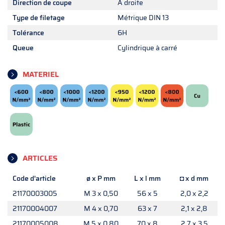
Direction de coupe
A droite
Type de filetage
Métrique DIN 13
Tolérance
6H
Queue
Cylindrique à carré
MATERIEL
ARTICLES
Code d'article
ø x P mm
L x l mm
◘ x d mm
21170003005
M 3 x 0,50
56 x 5
2,0 x 2,2
21170004007
M 4 x 0,70
63 x 7
2,1 x 2,8
21170005008
M 5 x 0,80
70 x 8
2,7 x 3,5