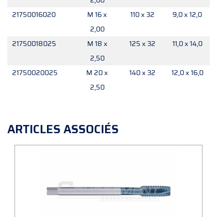
2,00
21750016020
M 16 x
110 x 32
9,0 x 12,0
2,00
21750018025
M 18 x
125 x 32
11,0 x 14,0
2,50
21750020025
M 20 x
140 x 32
12,0 x 16,0
2,50
ARTICLES ASSOCIÉS