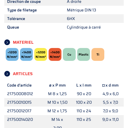
Direction de coupe
A droite
Type de filetage
Métrique DIN 13
Tolérance
6HX
Queue
Cylindrique à carré
MATERIEL
ARTICLES
Code d'article
ø x P mm
L x l mm
◘ x d mm
21750008012
M 8 x 1,25
90 x 20
4,9 x 6,0
21750010015
M 10 x 1,50
100 x 20
5,5 x 7,0
21750012017
M 12 x 1,75
110 x 24
7,0 x 9,0
21750014020
M 14 x
110 x 25
9,0 x 11,0