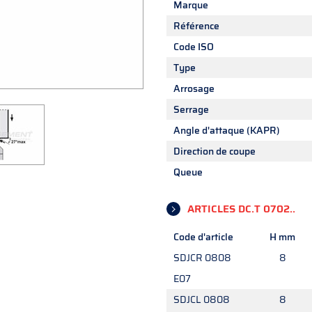
Marque
Référence
Code ISO
Type
Arrosage
Serrage
Angle d'attaque (KAPR)
Direction de coupe
Queue
ARTICLES DC.T 0702..
Code d'article
H mm
SDJCR 0808
8
E07
SDJCL 0808
8