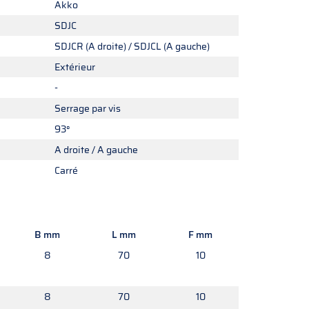
Akko
SDJC
SDJCR (A droite) / SDJCL (A gauche)
Extérieur
-
Serrage par vis
93°
A droite / A gauche
Carré
B mm
L mm
F mm
8
70
10
8
70
10