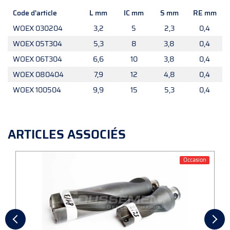
Code d'article
L mm
IC mm
S mm
RE mm
WOEX 030204
3,2
5
2,3
0,4
WOEX 05T304
5,3
8
3,8
0,4
WOEX 06T304
6,6
10
3,8
0,4
WOEX 080404
7,9
12
4,8
0,4
WOEX 100504
9,9
15
5,3
0,4
ARTICLES ASSOCIÉS
Occasion