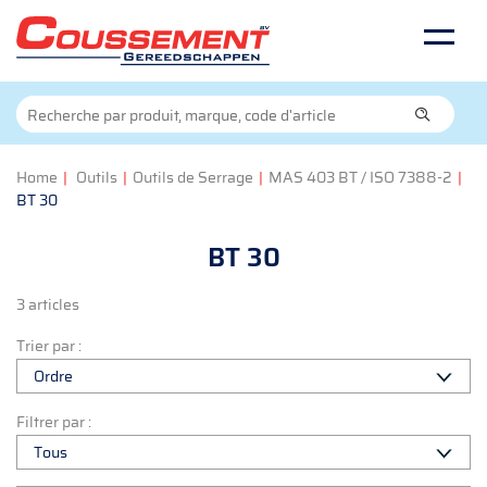
Home
|
Outils
|
Outils de Serrage
|
MAS 403 BT / ISO 7388-2
|
BT 30
BT 30
3 articles
Trier par :
Filtrer par :