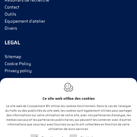
Résultats de recherche
Contact
Outils
Equipement d'atelier
Divers
LEGAL
Sitemap
Cookie Policy
Privacy policy
INFORMEZ-MOI!
Ce site web utilise des cookies
E-mail*
Le site web de Coussement BV utilise les cookies fonctionnels. Dans le cas de l'analyse
du trafic ou des publicités du site web, les cookies sont également utilisés pour partager
des informations sur votre utilisation de notre site, avec nos partenaires d'analyse, les
médias sociaux et les partenaires publicitaires, qui peuvent les combiner avec d'autres
informations que vous leur avez fournies ou qu'ils ont collectées en fonction de votre
OK
utilisation de leurs services.