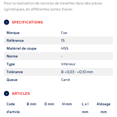
Pour la réalisation de rainures de clavettes dans des pièces
cylindriques, en différentes sortes d'acier.
SPECIFICATIONS
Marque
Cse
Référence
15
Matériel de coupe
HSS
Norme
-
Type
Intérieur
Tolérance
B +0,03 - +0,10 mm
Queue
Carré
ARTICLES
Code
B mm
D mm
H mm
L x l
Alésage
d'article
mm
mm