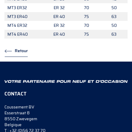
MT3 ER32
ER 32
70
50
MT3 ER40
ER 40
75
63
MT4 ER32
ER 32
70
50
MT4 ER40
ER 40
75
63
Retour
CONTACT
Coussement BV
Esserstraat 8
8550 Zwevegem
Belgique
T :
+32 (0)56 72 37 70