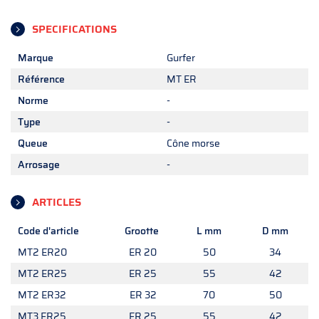
SPECIFICATIONS
Marque
Gurfer
Référence
MT ER
Norme
-
Type
-
Queue
Cône morse
Arrosage
-
ARTICLES
Code d'article
Grootte
L mm
D mm
MT2 ER20
ER 20
50
34
MT2 ER25
ER 25
55
42
MT2 ER32
ER 32
70
50
MT3 ER25
ER 25
55
42