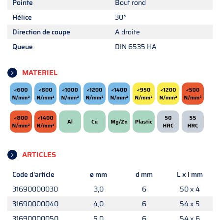
Pointe
Bout rond
Hélice
30°
Direction de coupe
A droite
Queue
DIN 6535 HA
MATERIEL
ARTICLES
Code d'article
ø mm
d mm
L x l mm
31690000030
3,0
6
50 x 4
31690000040
4,0
6
54 x 5
31690000050
5,0
6
54 x 6