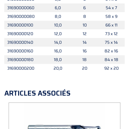
31690000060
6,0
6
54 x 7
31690000080
8,0
8
58 x 9
31690000100
10,0
10
66 x 11
31690000120
12,0
12
73 x 12
31690000140
14,0
14
75 x 14
31690000160
16,0
16
82 x 16
31690000180
18,0
18
84 x 18
31690000200
20,0
20
92 x 20
ARTICLES ASSOCIÉS