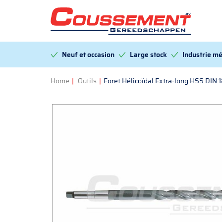
Neuf et occasion
Large stock
Industrie mé
Home
|
Outils
|
Foret Hélicoïdal Extra-long HSS DIN 