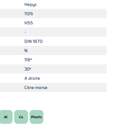
Hepyc
1126
HSS
-
DIN 1870
N
118°
30°
A droite
Cône morse