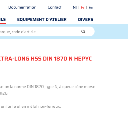
Documentation
Contact
Nl
Fr
En
ILS
EQUIPEMENT D'ATELIER
DIVERS
XTRA-LONG HSS DIN 1870 N HEPYC
 selon la norme DIN 1870, type N, à queue cône morse.
1126.
, en fonte et en métal non-ferreux.