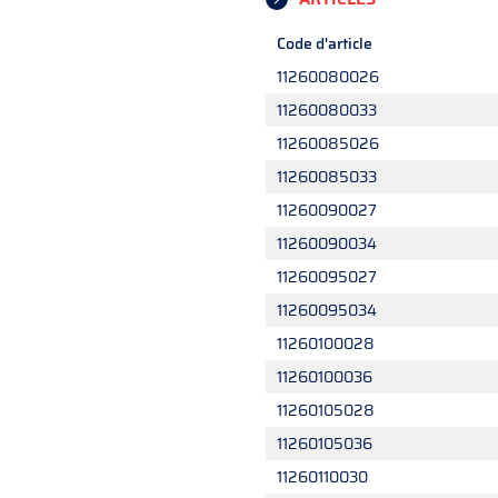
Code d'article
11260080026
11260080033
11260085026
11260085033
11260090027
11260090034
11260095027
11260095034
11260100028
11260100036
11260105028
11260105036
11260110030