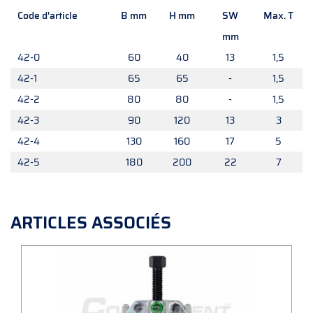
Code d'article
B mm
H mm
SW
Max. T
mm
42-0
60
40
13
1,5
42-1
65
65
-
1,5
42-2
80
80
-
1,5
42-3
90
120
13
3
42-4
130
160
17
5
42-5
180
200
22
7
ARTICLES ASSOCIÉS