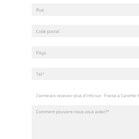
Rue
Code postal
Pays
Tél*
J'aimerais recevoir plus d'info sur : Fraise à Carot
Comment pouvons-nous vous aider?*