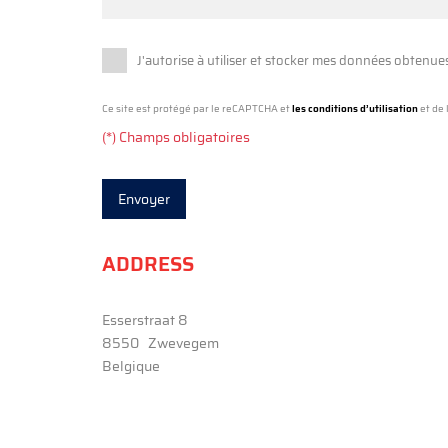
J'autorise à utiliser et stocker mes données obtenues 
Ce site est protégé par le reCAPTCHA et
les conditions d’utilisation
et de 
(*) Champs obligatoires
ADDRESS
Esserstraat 8
8550
Zwevegem
Belgique