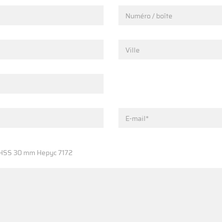
Numéro / boîte
Ville
E-mail*
ter HSS 30 mm Hepyc 7172