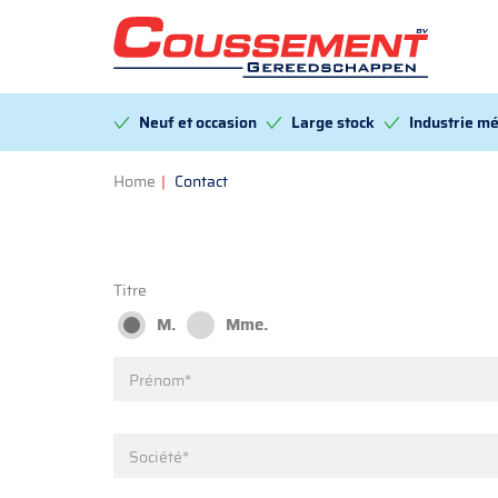
Neuf et occasion
Large stock
Industrie mé
Home
|
Contact
Titre
M.
Mme.
Prénom*
Société*