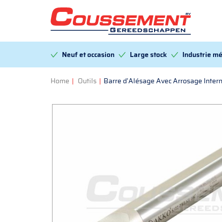
Neuf et occasion
Large stock
Industrie mé
Home
|
Outils
|
Barre d'Alésage Avec Arrosage Int