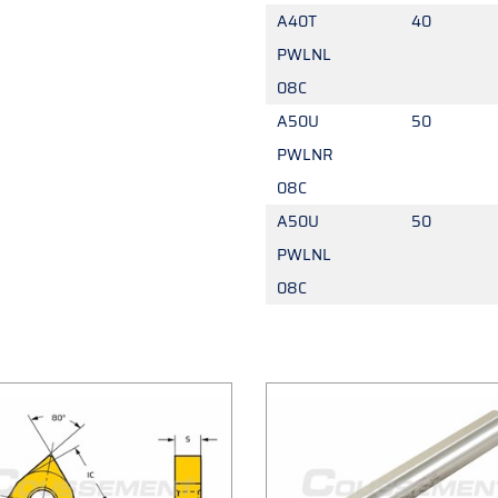
A40T
40
PWLNL
08C
A50U
50
PWLNR
08C
A50U
50
PWLNL
08C