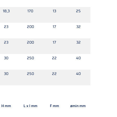
18,3
170
13
25
23
200
17
32
23
200
17
32
30
250
22
40
30
250
22
40
H mm
L x l mm
F mm
ømin mm