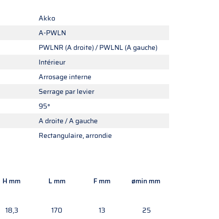
Akko
A-PWLN
PWLNR (A droite) / PWLNL (A gauche)
Intérieur
Arrosage interne
Serrage par levier
95°
A droite / A gauche
Rectangulaire, arrondie
H mm
L mm
F mm
ømin mm
18,3
170
13
25