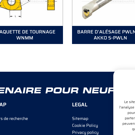
AQUETTE DE TOURNAGE
BARRE D'ALÉSAGE PWL
WNMM
AKKO S-PWLN
Le sit
AP
LEGAL
l'analyse
pour
parten
s de recherche
Sitemap
peuvent
Cookie Policy
qu
Privacy policy